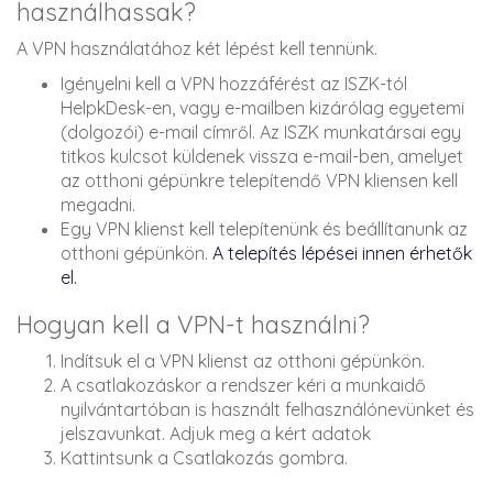
használhassak?
A VPN használatához két lépést kell tennünk.
Igényelni kell a VPN hozzáférést az ISZK-tól
HelpkDesk-en, vagy e-mailben kizárólag egyetemi
(dolgozói) e-mail címről. Az ISZK munkatársai egy
titkos kulcsot küldenek vissza e-mail-ben, amelyet
az otthoni gépünkre telepítendő VPN kliensen kell
megadni.
Egy VPN klienst kell telepítenünk és beállítanunk az
otthoni gépünkön.
A telepítés lépései innen érhetők
el.
Hogyan kell a VPN-t használni?
Indítsuk el a VPN klienst az otthoni gépünkön.
A csatlakozáskor a rendszer kéri a munkaidő
nyilvántartóban is használt felhasználónevünket és
jelszavunkat. Adjuk meg a kért adatok
Kattintsunk a Csatlakozás gombra.