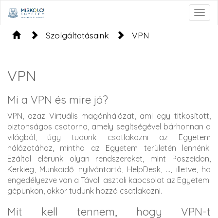
Togg
navig
Szolgáltatásaink
VPN
VPN
Mi a VPN és mire jó?
VPN, azaz Virtuális magánhálózat, ami egy titkosított,
biztonságos csatorna, amely segítségével bárhonnan a
világból, úgy tudunk csatlakozni az Egyetem
hálózatához, mintha az Egyetem területén lennénk.
Ezáltal elérünk olyan rendszereket, mint Poszeidon,
Kerkieg, Munkaidő nyilvántartó, HelpDesk, ..., illetve, ha
engedélyezve van a Távoli asztali kapcsolat az Egyetemi
gépünkön, akkor tudunk hozzá csatlakozni.
Mit kell tennem, hogy VPN-t