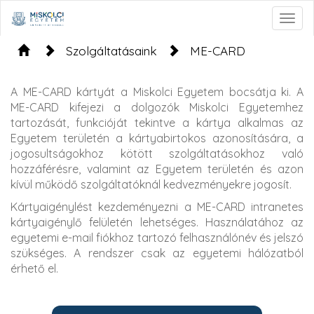
Togg
navig
Szolgáltatásaink
ME-CARD
A ME-CARD kártyát a Miskolci Egyetem bocsátja ki. A
ME-CARD kifejezi a dolgozók Miskolci Egyetemhez
tartozását, funkcióját tekintve a kártya alkalmas az
Egyetem területén a kártyabirtokos azonosítására, a
jogosultságokhoz kötött szolgáltatásokhoz való
hozzáférésre, valamint az Egyetem területén és azon
kívül működő szolgáltatóknál kedvezményekre jogosít.
Kártyaigénylést kezdeményezni a ME-CARD intranetes
kártyaigénylő felületén lehetséges. Használatához az
egyetemi e-mail fiókhoz tartozó felhasználónév és jelszó
szükséges. A rendszer csak az egyetemi hálózatból
érhető el.