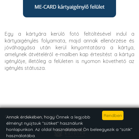
Egy a kártyára kerülő fotó feltöltésével indul a
kártyaigénylés folyamata, majd annak ellenőrzése és
jóváhagyása után kerül kinyomtatásra a kártya,
amelynek átvételéről e-mailben kap értesítést a kártya
igénylője, illetőleg a felületen is nyomon követhető az
igénylés státusza.
Copyright © 2026 MEISZK
Annak érdekében, hogy Önnek a legjobb
élményt nyújtsuk "sütiket" használunk
honlapunkon. Az oldal használatával Ön beleegyezik a "sütik"
használatába.