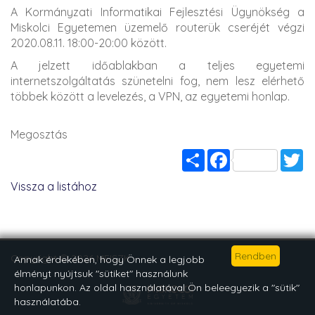
A Kormányzati Informatikai Fejlesztési Ügynökség a
Miskolci Egyetemen üzemelő routerük cseréjét végzi
2020.08.11. 18:00-20:00 között.
A jelzett időablakban a teljes egyetemi
internetszolgáltatás szünetelni fog, nem lesz elérhető
többek között a levelezés, a VPN, az egyetemi honlap.
Megosztás
Share
Facebook
Tw
Vissza a listához
Copyright © 2026 MEISZK
Annak érdekében, hogy Önnek a legjobb
élményt nyújtsuk "sütiket" használunk
honlapunkon. Az oldal használatával Ön beleegyezik a "sütik"
használatába.