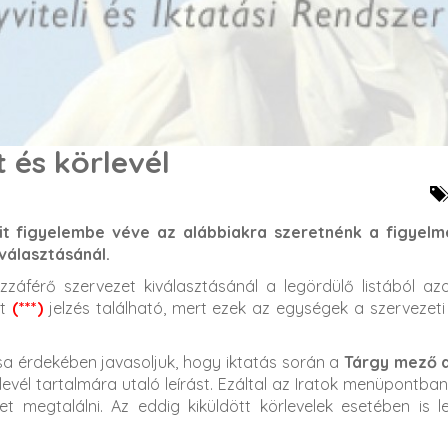
 és körlevél
it figyelembe véve az alábbiakra szeretnénk a figyelme
iválasztásánál.
hozzáférő szervezet kiválasztásánál a legördülő listából 
tt
(***)
jelzés található, mert ezek az egységek a szervezeti 
a érdekében javasoljuk, hogy iktatás során a
Tárgy mező a
levél tartalmára utaló leírást. Ezáltal az Iratok menüpontba
et megtalálni. Az eddig kiküldött körlevelek esetében is